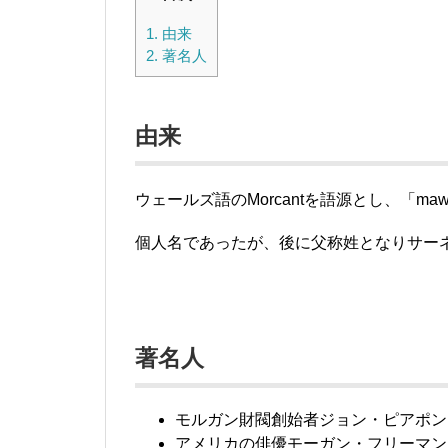
1.
由来
2.
著名人
由来
ウェールズ語のMorcantを語源とし、「ma
個人名であったが、後に父称姓となりサー
著名人
モルガン財閥創始者ジョン・ピアポント・モルガ
アメリカの俳優モーガン・フリーマン（Morgan 