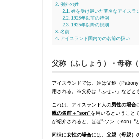
2.
例外の姓
2.1.
姓を受け継いだ著名なアイスラ
2.2.
1925年以前の特例
2.3.
1925年以降の規則
3.
名前
4.
アイスランド国内での名前の扱い
父称（ふしょう）・母称
アイスランドでは、姓は父称（Patronymic
用される。※父称は「ふせい」などと
これは、アイスランド人の
男性の場合
親の名前＋”son”
を用いるということ
が紹介されると、ほぼ”-ソン（-son
同様に
女性の場合
には、
父親（母親）の名