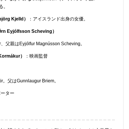
いる。
g Kjelld）
：アイスランド出身の女優。
yjólfsson Scheving）
r、父親はEyjólfur Magnússon Scheving。
ormákur）
：映画監督
ir。父はGunnlaugur Briem。
ポーター