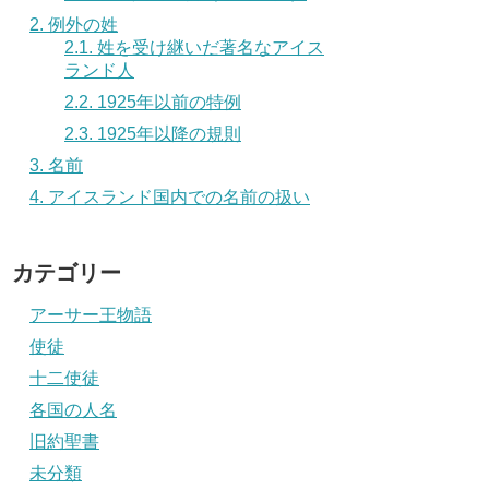
2.
例外の姓
2.1.
姓を受け継いだ著名なアイス
ランド人
2.2.
1925年以前の特例
2.3.
1925年以降の規則
3.
名前
4.
アイスランド国内での名前の扱い
カテゴリー
アーサー王物語
使徒
十二使徒
各国の人名
旧約聖書
未分類