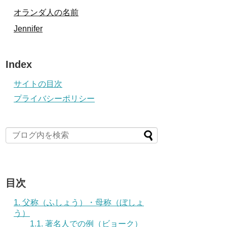
オランダ人の名前
Jennifer
Index
サイトの目次
プライバシーポリシー
目次
1.
父称（ふしょう）・母称（ぼしょ
う）
1.1.
著名人での例（ビョーク）