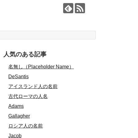
人気のある記事
名無し（Placeholder Name）
DeSantis
アイスランド人の名前
古代ローマの人名
Adams
Gallagher
ロシア人の名前
Jacob