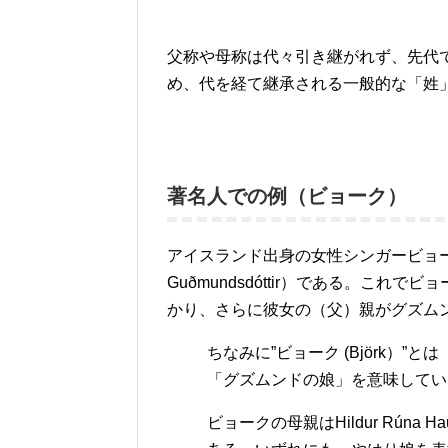
父称や母称は代々引き継がれず、先代
め、代を経て継承される一般的な「姓
著名人での例（ビョーク）
アイスランド出身の女性シンガービョーク
Guðmundsdóttir）である。こ
かり、さらに彼女の（父）親がグズムンド 
ちなみに”ビョーク (Björk）
「グズムンドの娘」を意味してい
ビョークの母親はHildur Rúna Hau