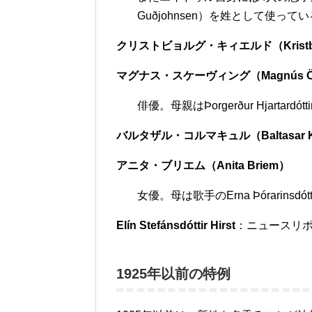
Guðjohnsen）を姓として使って
クリストビョルグ・キィエルド（Kristbjör
マグナス・スケーヴィング（Magnús Örn E
俳優。母親はÞorgerður Hjartardótti
バルタザル・コルマキュル（Baltasar K
アニタ・ブリエム（Anita Briem）
女優。母は歌手のErna Þórarinsdótt
Elín Stefánsdóttir Hirst
：ニュースリ
1925年以前の特例