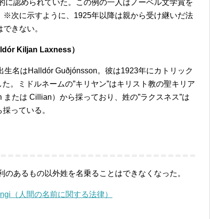
法的に認められていた。この例の一人はノーベル文学賞を
※次に示すように、1925年以降は親から受け継いだ法
はできない。
Kiljan Laxness）
はHalldór Guðjónsson。彼は1923年にカトリック
た。ミドルネームの”キリヤン”はキリスト教の聖キリア
ilian または Cillian）から採っており、姓の”ラクスネス”は
mから採っている。
権利のあるもの以外姓を名乗ることはできなくなった。
ög | Alþingi（人間の名前に関する法律）