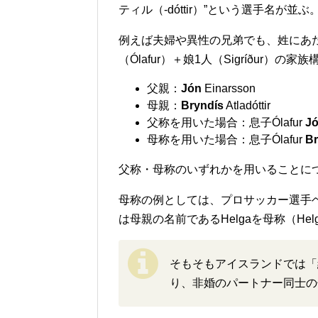
ティル（-dóttir）”という選手名が並ぶ
例えば夫婦や異性の兄弟でも、姓にあたる
（Ólafur）＋娘1人（Sigríður）の
父親：
Jón
Einarsson
母親：
Bryndís
Atladóttir
父称を用いた場合：息子Ólafur
J
母称を用いた場合：息子Ólafur
Br
父称・母称のいずれかを用いることに
母称の例としては、プロサッカー選手ヘイザ
は母親の名前であるHelgaを母称（Hel
そもそもアイスランドでは「
り、非婚のパートナー同士の