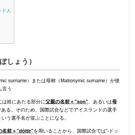
ンド人
（ぼしょう）
 surname）または母称（Matronymic surname）が使
も言う
には姓にあたる部分に
父親の名前＋”son”
、あるいは
母
である。そのため、国際試合などでアイスランドの選手
）”という選手名が並ぶことになる。
前＋”dóttir”
を用いることから、国際試合では”-ドッ