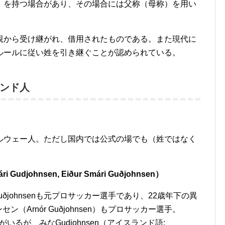
」を持つ場合があり、その場合には父称（母称）を用い
親から受け継がれ、借用されたものである。また現代に
ルールに従い姓を引き継ぐことが認められている。
ンド人
）
ルウェー人。ただし国内では公式の場でも（姓ではなく
。
djohnsen, Eiður Smári Guðjohnsen）
uðjohnsenも元プロサッカー選手であり、22歳年下の異
（Arnór Guðjohnsen）もプロサッカー選手。
るが、みなGudjohnsen（アイスランド語: