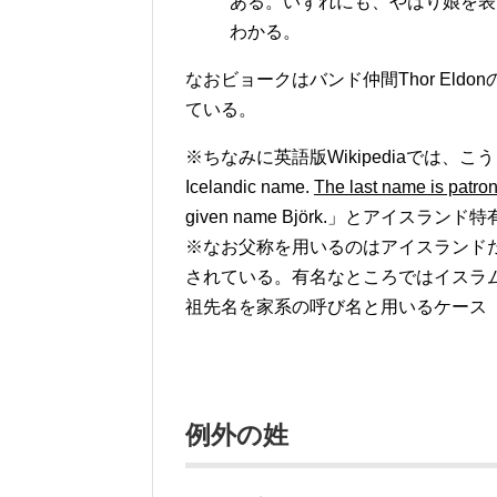
ある。いずれにも、やはり娘を表す”d
わかる。
なおビョークはバンド仲間Thor Eldon
ている。
※ちなみに英語版Wikipediaでは、こう
Icelandic name.
The last name is patron
given name Björk.」とアイ
※なお父称を用いるのはアイスランド
されている。有名なところではイスラ
祖先名を家系の呼び名と用いるケース
例外の姓