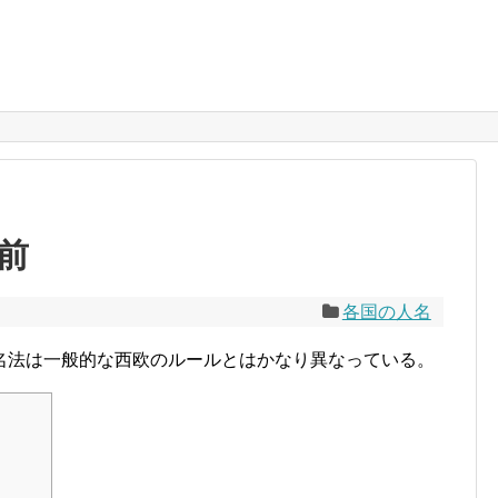
前
各国の人名
名法は一般的な西欧のルールとはかなり異なっている。
）