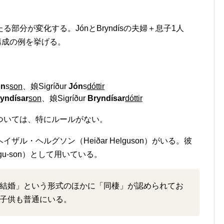
。
部分が変化する。JónとBryndísの夫婦＋息子1人
家族構成の例を挙げる。
ón
s
son
、娘Sigríður
Jón
s
dóttir
yndísar
son
、娘Sigríður
Bryndísar
dóttir
ついては、特にルールがない。
ル・ヘルグソン（Heiðar Helguson）がいる。彼
gu-son）として用いている。
結婚」という形式のほかに「同棲」が認められてお
子供も普通にいる。