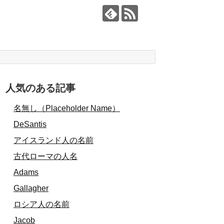
人気のある記事
名無し（Placeholder Name）
DeSantis
アイスランド人の名前
古代ローマの人名
Adams
Gallagher
ロシア人の名前
Jacob