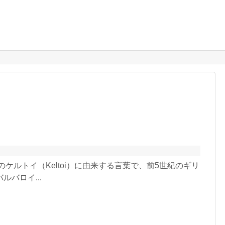
ケルトイ（Keltoi）に由来する言葉で、前5世紀のギリ
バロイ...