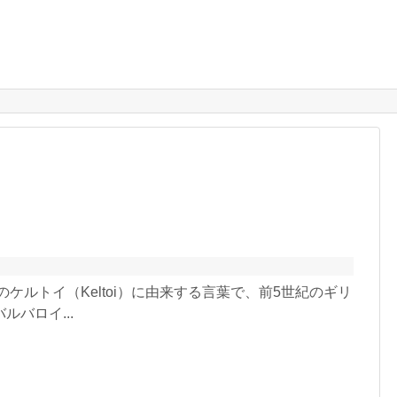
ケルトイ（Keltoi）に由来する言葉で、前5世紀のギリ
バロイ...