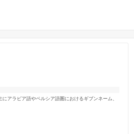
r〕 主にアラビア語やペルシア語圏におけるギブンネーム、