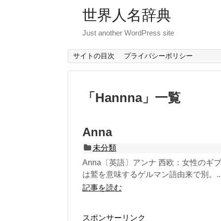
世界人名辞典
Just another WordPress site
サイトの目次
プライバシーポリシー
「
Hannna
」
一覧
Anna
未分類
Anna〔英語〕アンナ 西欧：女性の
は鷲を意味するゲルマン語由来で別。..
記事を読む
スポンサーリンク