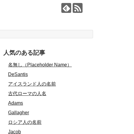
人気のある記事
名無し（Placeholder Name）
DeSantis
アイスランド人の名前
古代ローマの人名
Adams
Gallagher
ロシア人の名前
Jacob